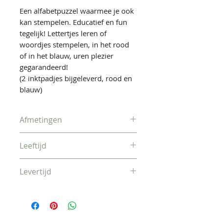
Een alfabetpuzzel waarmee je ook
kan stempelen. Educatief en fun
tegelijk! Lettertjes leren of
woordjes stempelen, in het rood
of in het blauw, uren plezier
gegarandeerd!
(2 inktpadjes bijgeleverd, rood en
blauw)
Afmetingen
41 x 26,5 cm
Leeftijd
Vanaf ongeveer 3 jaar
Levertijd
Vandaag besteld, morgen
verzonden