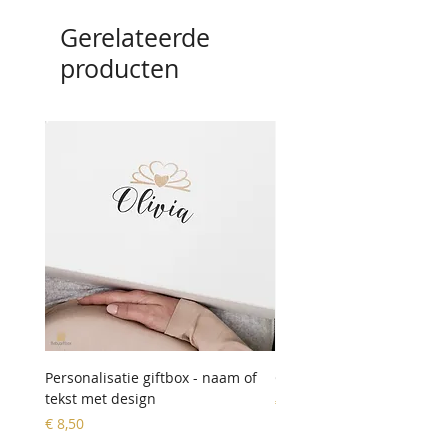
Gerelateerde
producten
Personalisatie giftbox - naam of
Geldbeugel 'hartje'
tekst met design
Prijs
€ 9,90
Prijs
€ 8,50