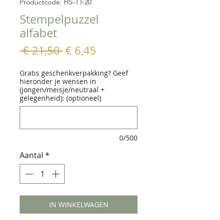
Productcode: HS-TT-20
Stempelpuzzel
alfabet
Normale
Verkoopprijs
 € 21,50 
€ 6,45
prijs
Gratis geschenkverpakking? Geef
hieronder je wensen in
(jongen/meisje/neutraal +
gelegenheid): (optioneel)
0/500
Aantal
*
IN WINKELWAGEN