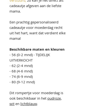
verstuurd,
zo kan je het direct als
cadeautje afgeven aan de liefste
mama.
Een prachtig gepersonaliseerd
cadeautje voor moederdag recht
uit het hart, want dat verdient elke
mama!
Beschikbare maten en kleuren
- 56 (0-2 mnd) - TIJDELIJK
UITVERKOCHT
- 62 (2-4 mnd)
- 68 (4-6 mnd)
- 74 (6-9 mnd)
- 80 (9-12 mnd)
Dit rompertje voor moederdag is
ook beschikbaar in het
oudroze
,
wit
en
lichtblauw
.