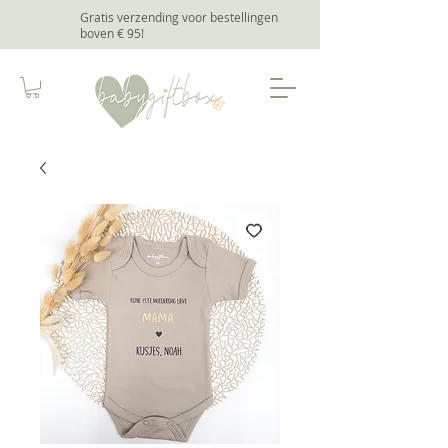
Gratis verzending voor bestellingen
boven € 95
!