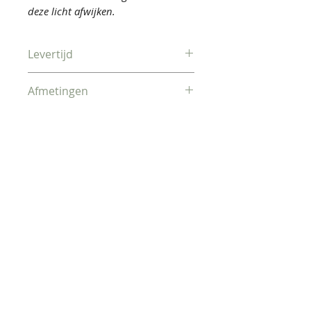
deze licht afwijken.
Levertijd
Verzonden binnen 2-5
Afmetingen
werkdagen
Buitenkant: 25 x 17,5 x 8,5 cm
Binnenkant: 24 x 16,5 x 7,5 cm
Gerelateerde
producten