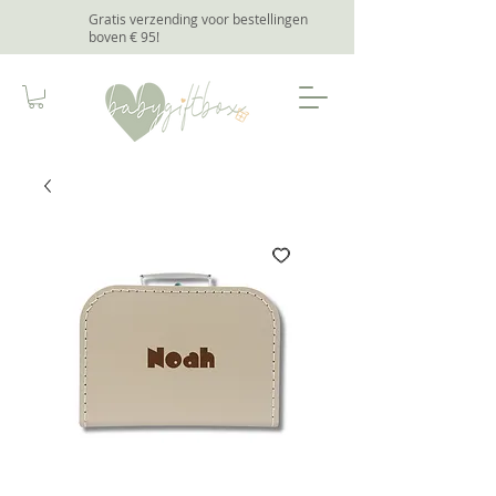
Gratis verzending voor bestellingen
boven € 95
!