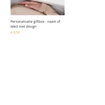
Personalisatie giftbox - naam of
Geldbeugel 'hartje'
tekst met design
Prijs
€ 9,90
Prijs
€ 8,50
Klantenservice