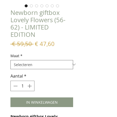
Newborn giftbox
Lovely Flowers (56-
62) - LIMITED
EDITION
Normale
Verkoopprijs
 € 59,50 
€ 47,60
prijs
Maat
*
Aantal
*
IN WINKELWAGEN
Newborn giftbox Lovely