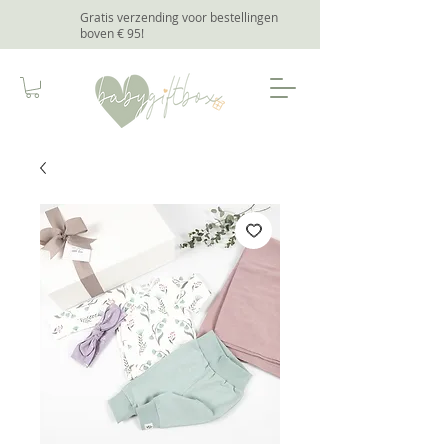
Gratis verzending voor bestellingen
boven € 95
!