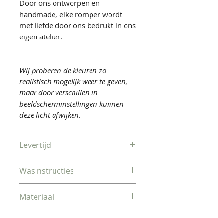
Door ons ontworpen en
handmade, elke romper wordt
met liefde door ons bedrukt in ons
eigen atelier.
Wij proberen de kleuren zo
realistisch mogelijk weer te geven,
maar door verschillen in
beeldscherminstellingen kunnen
deze licht afwijken.
Levertijd
Verzonden binnen 2-3
Wasinstructies
werkdagen
Machinewas op 30°C,
Materiaal
binnenstebuiten
Niet in de droogkast
100% katoen