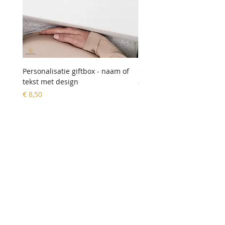
Personalisatie giftbox - naam of
Geldbeugel 'hartje'
tekst met design
Prijs
€ 9,90
Prijs
€ 8,50