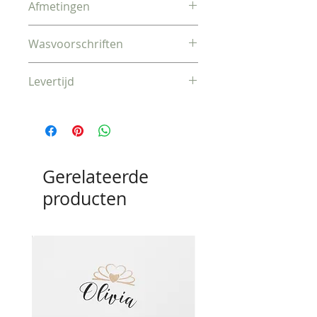
Afmetingen
70 cm
Wasvoorschriften
Machinewas 30°C, mag in de
Levertijd
droogkast
Vandaag besteld, morgen
verzonden
Gerelateerde
producten