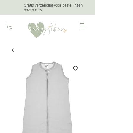
Gratis verzending voor bestellingen
boven € 95
!