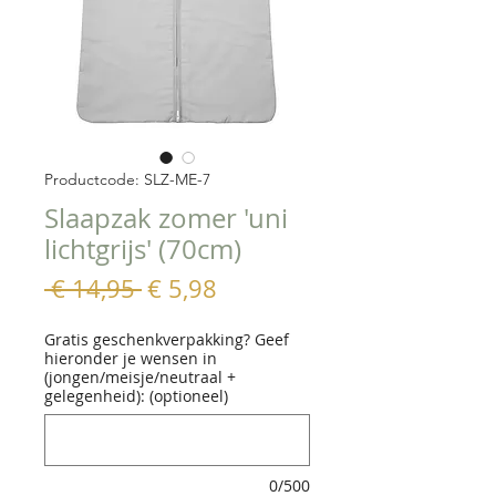
Productcode: SLZ-ME-7
Slaapzak zomer 'uni
lichtgrijs' (70cm)
Normale
Verkoopprijs
 € 14,95 
€ 5,98
prijs
Gratis geschenkverpakking? Geef
hieronder je wensen in
(jongen/meisje/neutraal +
gelegenheid): (optioneel)
0/500