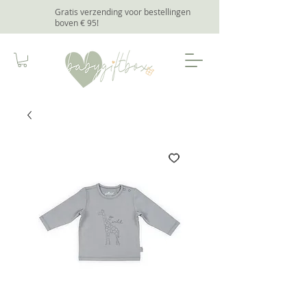
Gratis verzending voor bestellingen
boven € 95
!