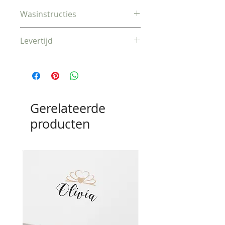
Wasinstructies
Machinewas 30°C
Levertijd
Vandaag besteld, morgen
verzonden
Gerelateerde
producten