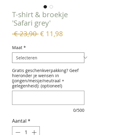
T-shirt & broekje
'Safari grey'
Normale
Verkoopprijs
 € 23,90 
€ 11,98
prijs
Maat
*
Gratis geschenkverpakking? Geef
hieronder je wensen in
(jongen/meisje/neutraal +
gelegenheid): (optioneel)
0/500
Aantal
*