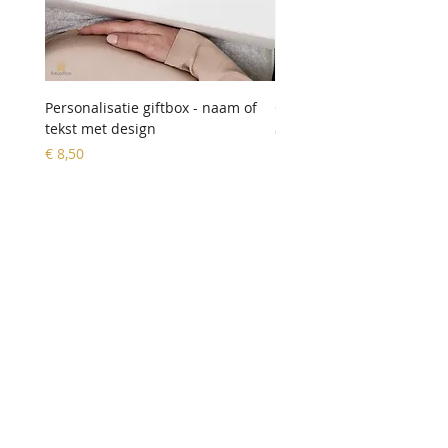
Personalisatie giftbox - naam of
Geldbeugel 'hartje'
tekst met design
Prijs
€ 9,90
Prijs
€ 8,50
Klantenservice