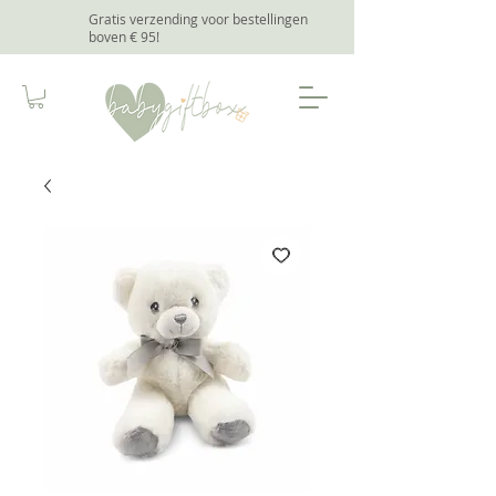
Gratis verzending voor bestellingen
boven € 95
!