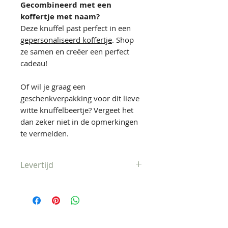
Gecombineerd met een
koffertje met naam?
Deze knuffel past perfect in een
gepersonaliseerd koffertje
. Shop
ze samen en creëer een perfect
cadeau!
Of wil je graag een
geschenkverpakking voor dit lieve
witte knuffelbeertje? Vergeet het
dan zeker niet in de opmerkingen
te vermelden.
Levertijd
Verzonden binnen 1-3
werkdagen
(opgelet: wordt dit product
gekocht samen met een product