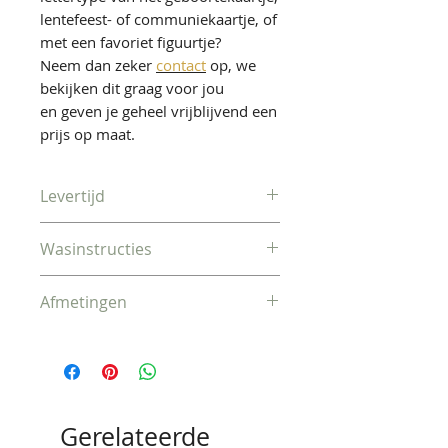
lentefeest- of communiekaartje, of
met een favoriet figuurtje?
Neem dan zeker
contact
op, we
bekijken dit graag voor jou
en geven je geheel vrijblijvend een
prijs op maat.
Levertijd
Binnen 2-4 werkdagen
Wasinstructies
verzonden
Voor dit bedrukt rugzakje
Afmetingen
raden wij een lauw handwasje
aan. Machinewas beschadigt de
46cm hoog x 37cm breed
bedrukking NIET, maar kan dit
100% katoenen rugzakje wel
wat doen krimpen.
Gerelateerde