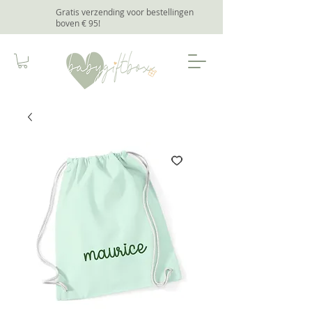
Gratis verzending voor bestellingen
boven € 95
!