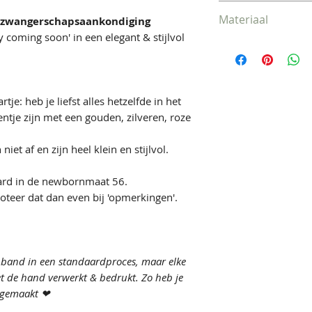
Binnenstebuiten 
Materiaal
- zwangerschapsaankondiging
Niet in de droogk
 coming soon' in een elegant & stijlvol
bedrukking strijk
100% katoen
Vervaardigd in E
Oeko-Tex gecertif
rtje: heb je liefst alles hetzelfde in het
entje zijn met een gouden, zilveren, roze
niet af en zijn heel klein en stijlvol.
ard in de newbornmaat 56.
oteer dat dan even bij 'opmerkingen'.
e band in een standaardproces, maar elke
t de hand verwerkt & bedrukt. Zo heb je
e gemaakt ❤︎