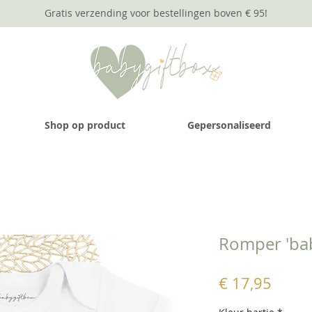
Gratis verzending voor bestellingen boven € 95
!
Shop op product
Gepersonaliseerd
Romper 'ba
Prijs
€ 17,95