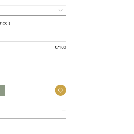
neel)
0/100
N
n 2-4 werkdagen