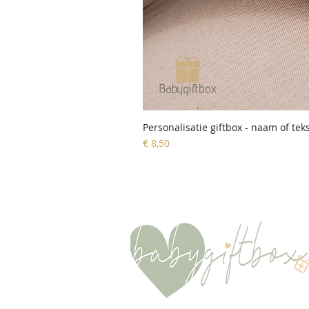
Personalisatie giftbox - naam of tek
Prijs
€ 8,50