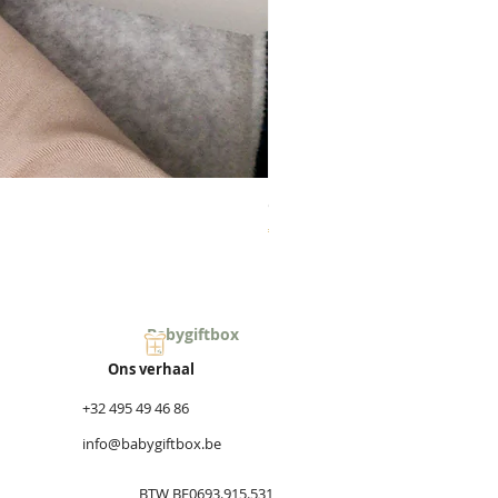
Geldbeugel 'hartje'
Prijs
€ 9,90
Babygiftbox
Ons verhaal
+32 495 49 46 86
info@babygiftbox.be
BTW BE0693.915.531