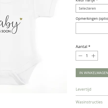
Kleur hartje
*
Selecteren
Opmerkingen (optio
Aantal
*
IN WINKELWAGE
Levertijd
Verzonden binne
Wasinstructies